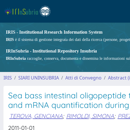
IRIS - Institutional Research Information System
IRIS
è il sistema di gestione integrata dei dati della ricerca (persone, proget
IRInSubria - Institutional Repository Insubria
IRInSubria
raccoglie, conserva, documenta e dissemina le informazioni sulla
IRIS
SIARI UNINSUBRIA
Atti di Convegno
Abstract (i
Sea bass intestinal oligopeptide
and mRNA quantification during 
TEROVA, GENCIANA
;
RIMOLDI, SIMONA
;
PRE
2011-01-01