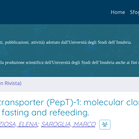
Home
Sfo
ti, pubblicazioni, attività) adottato dall'Università degli Studi dell’Insubria.
 produzione scientifica dell'Università degli Studi dell’Insubria anche ai fini d
n Rivista)
 transporter (PepT)-1: molecular cl
fasting and refeeding.
ZIOSA, ELENA
;
SAROGLIA, MARCO