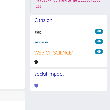
https://hdl.handle.net/11383/1736
166
Citazioni
ND
ND
ND
social impact