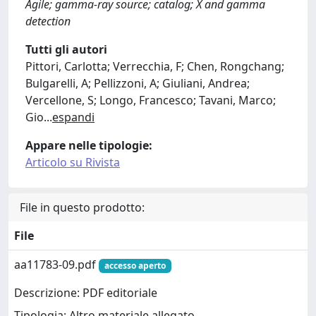
Agile; gamma-ray source; catalog; X and gamma
detection
Tutti gli autori
Pittori, Carlotta; Verrecchia, F; Chen, Rongchang;
Bulgarelli, A; Pellizzoni, A; Giuliani, Andrea;
Vercellone, S; Longo, Francesco; Tavani, Marco;
Gio
...
espandi
Appare nelle tipologie:
Articolo su Rivista
File in questo prodotto:
File
aa11783-09.pdf
accesso aperto
Descrizione: PDF editoriale
Tipologia: Altro materiale allegato