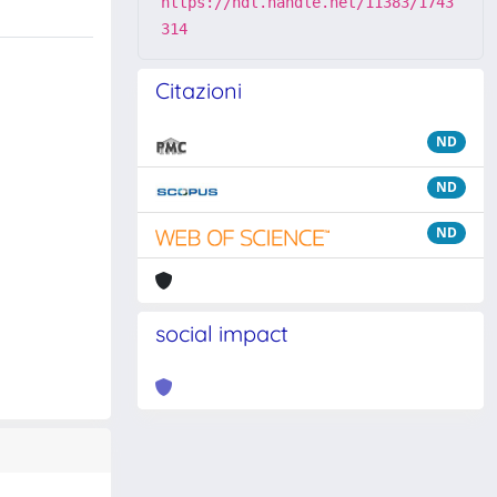
https://hdl.handle.net/11383/1743
314
Citazioni
ND
ND
ND
social impact