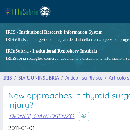
IRIS - Institutional Research Information System
IRIS
è il sistema di gestione integrata dei dati della ricerca (persone, proget
IRInSubria - Institutional Repository Insubria
IRInSubria
raccoglie, conserva, documenta e dissemina le informazioni sulla
IRIS
SIARI UNINSUBRIA
Articoli su Riviste
Articolo s
New approaches in thyroid surger
injury?
DIONIGI, GIANLORENZO
;
2011-01-01