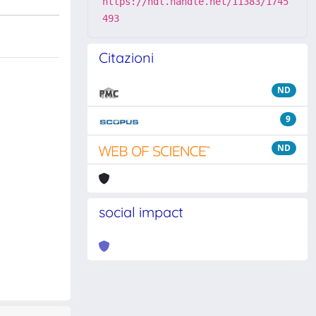
https://hdl.handle.net/11383/1745
493
Citazioni
ND
9
ND
social impact