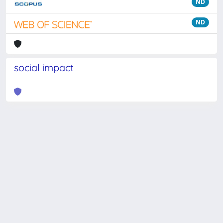
ND
ND
social impact