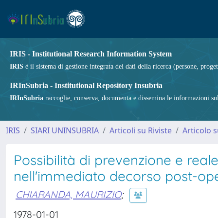
IRIS - Institutional Research Information System
IRIS
è il sistema di gestione integrata dei dati della ricerca (persone, proget
IRInSubria - Institutional Repository Insubria
IRInSubria
raccoglie, conserva, documenta e dissemina le informazioni sulla
IRIS
SIARI UNINSUBRIA
Articoli su Riviste
Articolo s
Possibilità di prevenzione e real
nell'immediato decorso post-op
CHIARANDA, MAURIZIO
;
1978-01-01