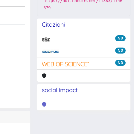
https://hdl.handle.net/11383/1746
379
Citazioni
ND
ND
ND
social impact