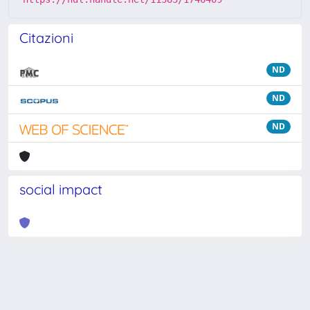
Citazioni
ND
ND
ND
social impact