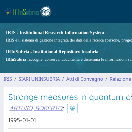
IRIS - Institutional Research Information System
IRIS
è il sistema di gestione integrata dei dati della ricerca (persone, proget
IRInSubria - Institutional Repository Insubria
IRInSubria
raccoglie, conserva, documenta e dissemina le informazioni sulla
IRIS
SIARI UNINSUBRIA
Atti di Convegno
Relazione
Strange measures in quantum c
ARTUSO, ROBERTO
;
1995-01-01