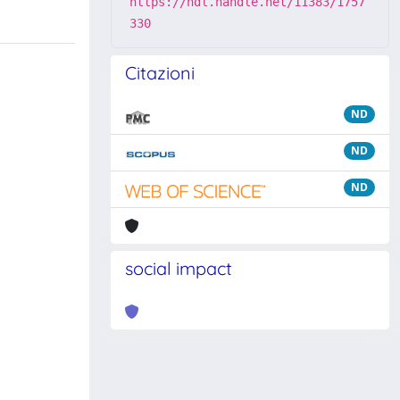
https://hdl.handle.net/11383/1757
330
Citazioni
ND
ND
ND
social impact