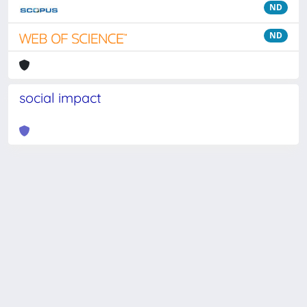
ND
ND
social impact