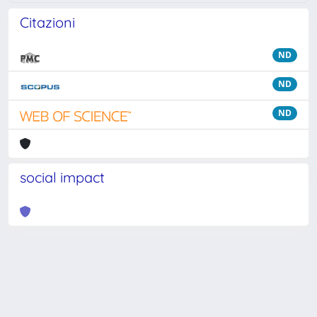
Citazioni
ND
ND
ND
social impact