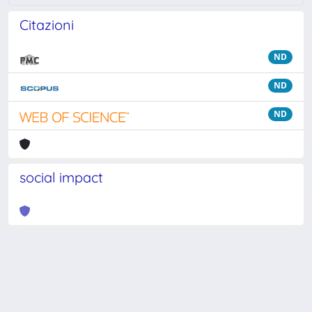
Citazioni
ND
ND
ND
social impact