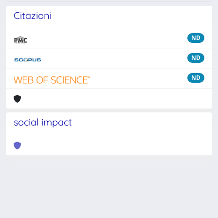
Citazioni
ND
ND
ND
social impact