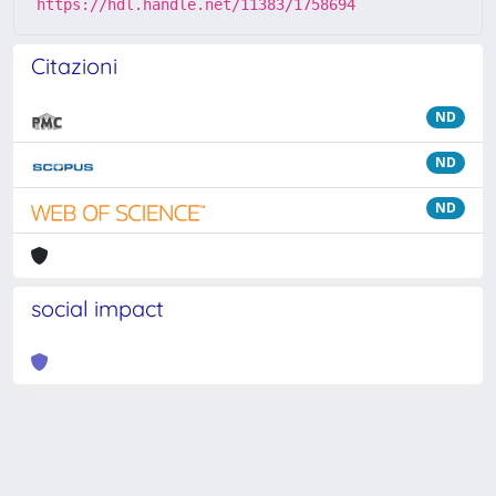
https://hdl.handle.net/11383/1758694
Citazioni
ND
ND
ND
social impact