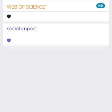
ND
social impact