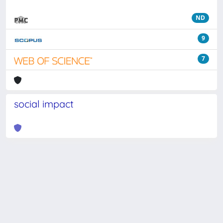
ND
9
7
social impact