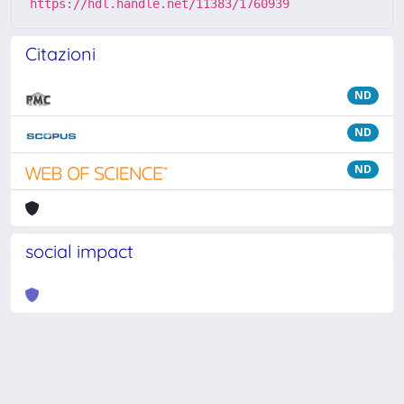
https://hdl.handle.net/11383/1760939
Citazioni
ND
ND
ND
social impact