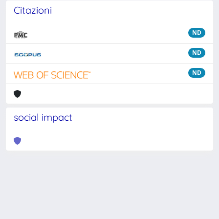
Citazioni
ND
ND
ND
social impact