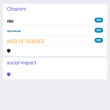
Citazioni
ND
ND
ND
social impact