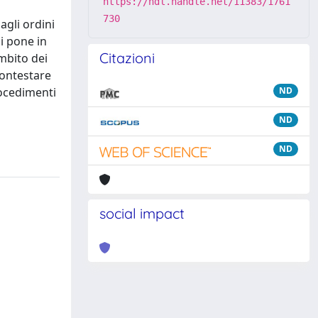
https://hdl.handle.net/11383/1761
730
agli ordini
si pone in
Citazioni
ambito dei
contestare
rocedimenti
ND
ND
ND
social impact