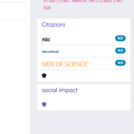
https://hdl.handle.net/11383/1762
010
Citazioni
ND
ND
ND
social impact