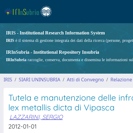
IRIS - Institutional Research Information System
IRIS
è il sistema di gestione integrata dei dati della ricerca (persone, proget
IRInSubria - Institutional Repository Insubria
IRInSubria
raccoglie, conserva, documenta e dissemina le informazioni sulla
IRIS
SIARI UNINSUBRIA
Atti di Convegno
Relazione
Tutela e manutenzione delle infras
lex metallis dicta di Vipasca
LAZZARINI, SERGIO
2012-01-01