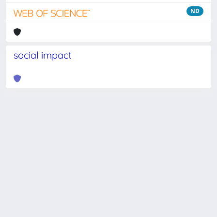
ND
social impact