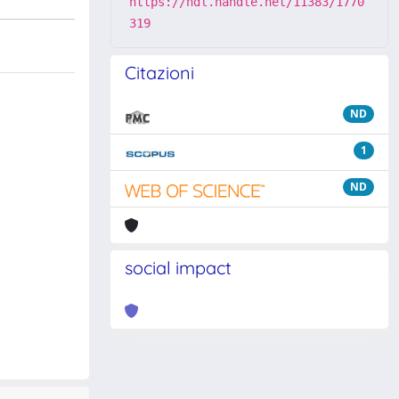
https://hdl.handle.net/11383/1770
319
Citazioni
ND
1
ND
social impact