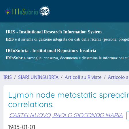
IRIS - Institutional Research Information System
IRIS
è il sistema di gestione integrata dei dati della ricerca (persone, proget
IRInSubria - Institutional Repository Insubria
IRInSubria
raccoglie, conserva, documenta e dissemina le informazioni sulla
IRIS
SIARI UNINSUBRIA
Articoli su Riviste
Articolo s
Lymph node metastatic spreading
correlations.
CASTELNUOVO, PAOLO GIOCONDO MARIA
1985-01-01