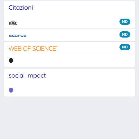
Citazioni
ND
ND
ND
social impact