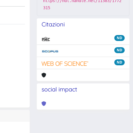
https://hdl.handle.net/11383/1772
315
Citazioni
ND
ND
ND
social impact