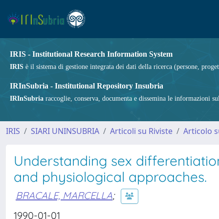
IRIS - Institutional Research Information System
IRIS
è il sistema di gestione integrata dei dati della ricerca (persone, proget
IRInSubria - Institutional Repository Insubria
IRInSubria
raccoglie, conserva, documenta e dissemina le informazioni sulla
IRIS
SIARI UNINSUBRIA
Articoli su Riviste
Articolo s
Understanding sex differentiation
and physiological approaches.
BRACALE, MARCELLA
;
1990-01-01