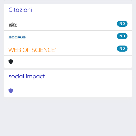
Citazioni
ND
ND
ND
social impact