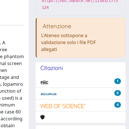
https://hdl.handle.net/11383/1773
124
Attenzione
L'Ateneo sottopone a
validazione solo i file PDF
. A
allegati
hree
The phantom
nal screen
Citazioni
when
ltage and
1
%, Iopamiro
unction of
0
 used) is a
minimum
4
he case 60
t according
 obtain