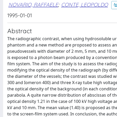
NOVARIO, RAFFAELE
;
CONTE, LEOPOLDO
1995-01-01
Abstract
The radiographic contrast, when using hydrosoluble ur
phantom and a new method are proposed to assess and 
pseudovessels with diameter of 2 mm, 5 mm, and 10 mm
is exposed to a photon beam produced by a conventiona
film system. The aim of the study is to assess the rad
modifying the optical density of the radiograph (by diff
the diameter of the vessels; the contrast was studied 
300 and Iomeron 400) and three X-ray tube high voltages 
the optical density of the background (in each condition
parabola. A quite narrow distribution of abscissas of
optical density 1.21 in the case of 100 kV high voltage
kV and 10 mm. The mean value (1.40) is proposed as the
to the screen-film system used. In conclusion, the auth