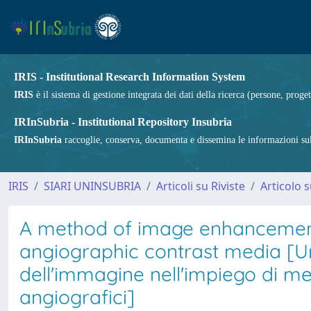
IRIS - Institutional Research Information System
IRIS
è il sistema di gestione integrata dei dati della ricerca (persone, proget
IRInSubria - Institutional Repository Insubria
IRInSubria
raccoglie, conserva, documenta e dissemina le informazioni sulla
IRIS
SIARI UNINSUBRIA
Articoli su Riviste
Articolo s
A method of image enhancement 
angiographic contrast media [U
dell'immagine nell'impiego di mez
angiografici]