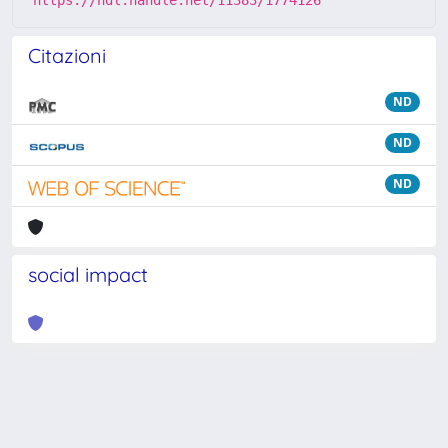
https://hdl.handle.net/11383/1774126
Citazioni
ND
ND
ND
social impact