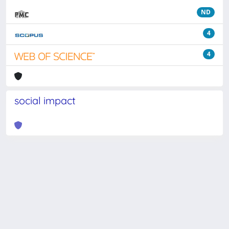
ND
4
4
social impact