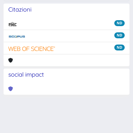
Citazioni
ND
ND
ND
social impact