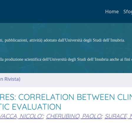
Home
Sfo
ti, pubblicazioni, attività) adottato dall'Università degli Studi dell’Insubria.
 produzione scientifica dell'Università degli Studi dell’Insubria anche ai fini d
n Rivista)
ES: CORRELATION BETWEEN CLIN
IC EVALUATION
VACCA, NICOLO'
;
CHERUBINO, PAOLO
;
SURACE, 