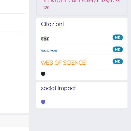
https://hdl.handle.net/11383/1778
520
Citazioni
ND
ND
ND
social impact