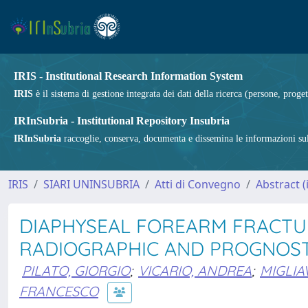
IRIS - Institutional Research Information System
IRIS
è il sistema di gestione integrata dei dati della ricerca (persone, proget
IRInSubria - Institutional Repository Insubria
IRInSubria
raccoglie, conserva, documenta e dissemina le informazioni sulla
IRIS
SIARI UNINSUBRIA
Atti di Convegno
Abstract (i
DIAPHYSEAL FOREARM FRACTUR
RADIOGRAPHIC AND PROGNOST
PILATO, GIORGIO
;
VICARIO, ANDREA
;
MIGLIA
FRANCESCO