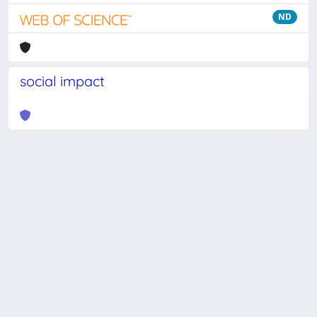
ND
social impact