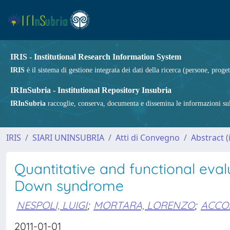
IRIS - Institutional Research Information System
IRIS
è il sistema di gestione integrata dei dati della ricerca (persone, proget
IRInSubria - Institutional Repository Insubria
IRInSubria
raccoglie, conserva, documenta e dissemina le informazioni sulla
IRIS
SIARI UNINSUBRIA
Atti di Convegno
Abstract (i
Quantitative and functional evalu
Down syndrome
NESPOLI, LUIGI
;
MORTARA, LORENZO
;
ACCO
2011-01-01