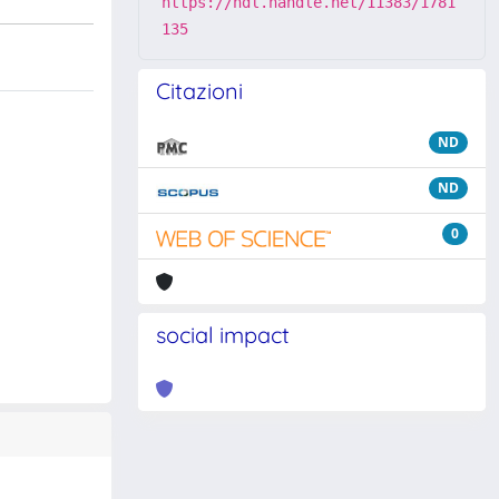
https://hdl.handle.net/11383/1781
135
Citazioni
ND
ND
0
social impact