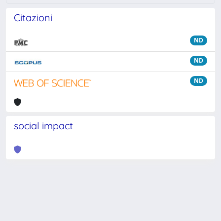
Citazioni
ND
ND
ND
social impact