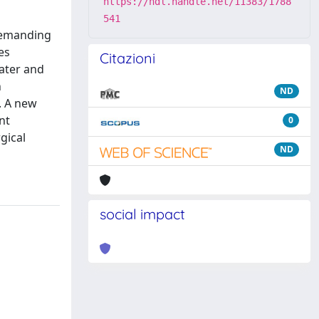
https://hdl.handle.net/11383/1788
541
 demanding
es
Citazioni
eater and
n
ND
. A new
nt
0
gical
ND
social impact