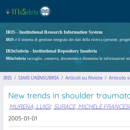
IRIS - Institutional Research Information System
IRIS
è il sistema di gestione integrata dei dati della ricerca (persone, proget
IRInSubria - Institutional Repository Insubria
IRInSubria
raccoglie, conserva, documenta e dissemina le informazioni sulla
IRIS
SIARI UNINSUBRIA
Articoli su Riviste
Articolo s
New trends in shoulder traumato
MURENA, LUIGI
;
SURACE, MICHELE FRANCE
2005-01-01