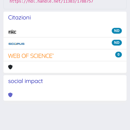
https://hdl.handle.net/11383/1788757
Citazioni
ND
ND
0
social impact