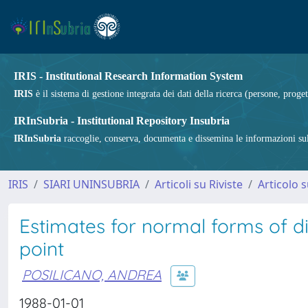
IRIS - Institutional Research Information System
IRIS
è il sistema di gestione integrata dei dati della ricerca (persone, proget
IRInSubria - Institutional Repository Insubria
IRInSubria
raccoglie, conserva, documenta e dissemina le informazioni sulla
IRIS
SIARI UNINSUBRIA
Articoli su Riviste
Articolo s
Estimates for normal forms of di
point
POSILICANO, ANDREA
1988-01-01