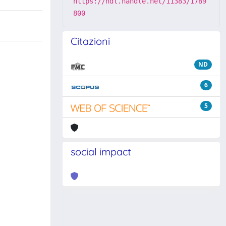
https://hdl.handle.net/11383/1789
800
Citazioni
ND
6
5
social impact