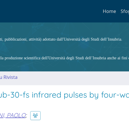
Home
Sfo
ti, pubblicazioni, attività) adottato dall'Università degli Studi dell’Insubria.
 produzione scientifica dell'Università degli Studi dell’Insubria anche ai fini d
u Rivista
ub-30-fs infrared pulses by four-w
NI, PAOLO
;