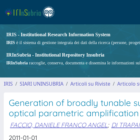
IRIS - Institutional Research Information System
IRIS
è il sistema di gestione integrata dei dati della ricerca (persone, proget
IRInSubria - Institutional Repository Insubria
IRInSubria
raccoglie, conserva, documenta e dissemina le informazioni sulla
IRIS
SIARI UNINSUBRIA
Articoli su Riviste
Articolo s
Generation of broadly tunable s
optical parametric amplification
FACCIO, DANIELE FRANCO ANGEL
;
DI TRAPA
2011-01-01