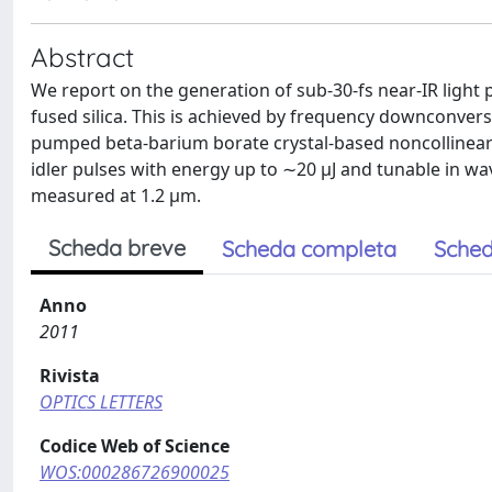
Abstract
We report on the generation of sub-30-fs near-IR light
fused silica. This is achieved by frequency downconver
pumped beta-barium borate crystal-based noncollinear 
idler pulses with energy up to ∼20 μJ and tunable in wav
measured at 1.2 μm.
Scheda breve
Scheda completa
Sched
Anno
2011
Rivista
OPTICS LETTERS
Codice Web of Science
WOS:000286726900025