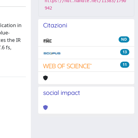
https://hdl.handle.net/11383/1790
942
Citazioni
ication in
blue-
es the IR
ND
6 fs,
13
11
social impact