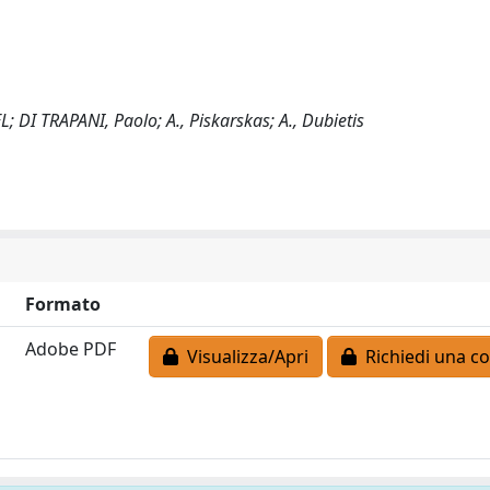
; DI TRAPANI, Paolo; A., Piskarskas; A., Dubietis
Formato
Adobe PDF
Visualizza/Apri
Richiedi una co