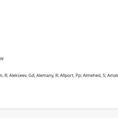
te
n, R; Alekseev, Gd; Alemany, R; Allport, Pp; Almehed, S; Amald