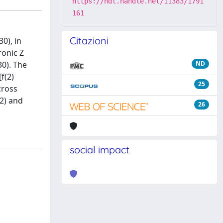
https://hdl.handle.net/11383/1791
161
Citazioni
0), in
ronic Z
30). The
ND
f(2)
25
cross
2) and
26
social impact