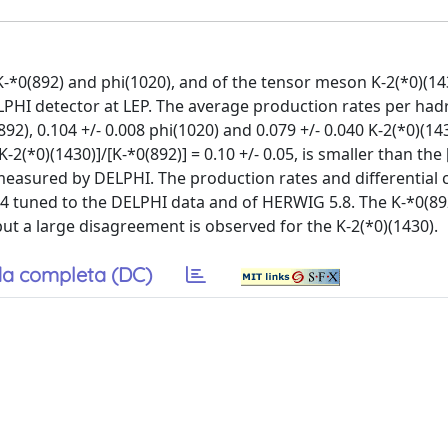
-*0(892) and phi(1020), and of the tensor meson K-2(*0)(143
PHI detector at LEP. The average production rates per had
92), 0.104 +/- 0.008 phi(1020) and 0.079 +/- 0.040 K-2(*0)(14
2(*0)(1430)]/[K-*0(892)] = 0.10 +/- 0.05, is smaller than the [
os measured by DELPHI. The production rates and differential 
.4 tuned to the DELPHI data and of HERWIG 5.8. The K-*0(89
ut a large disagreement is observed for the K-2(*0)(1430).
a completa (DC)