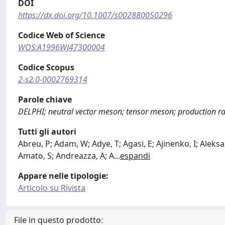
DOI
https://dx.doi.org/10.1007/s002880050296
Codice Web of Science
WOS:A1996WJ47300004
Codice Scopus
2-s2.0-0002769314
Parole chiave
DELPHI; neutral vector meson; tensor meson; production ra
Tutti gli autori
Abreu, P; Adam, W; Adye, T; Agasi, E; Ajinenko, I; Aleksa
Amato, S; Andreazza, A; A
...
espandi
Appare nelle tipologie:
Articolo su Rivista
File in questo prodotto: