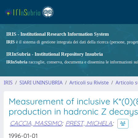
IRIS - Institutional Research Information System
IRIS
è il sistema di gestione integrata dei dati della ricerca (persone, proget
IRInSubria - Institutional Repository Insubria
IRInSubria
raccoglie, conserva, documenta e dissemina le informazioni sulla
IRIS
SIARI UNINSUBRIA
Articoli su Riviste
Articolo s
Measurement of inclusive K*(0)(8
production in hadronic Z decays
CACCIA, MASSIMO
;
PREST, MICHELA
;
1996-01-01