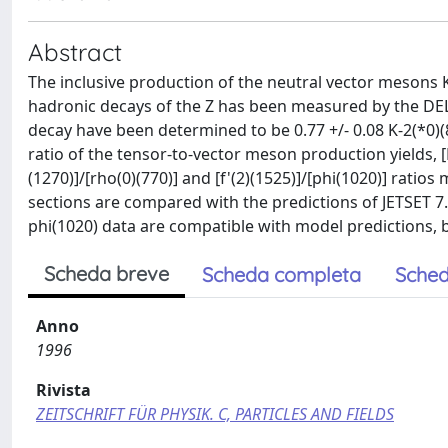
Abstract
The inclusive production of the neutral vector mesons K
hadronic decays of the Z has been measured by the DEL
decay have been determined to be 0.77 +/- 0.08 K-2(*0)(8
ratio of the tensor-to-vector meson production yields, [K-
(1270)]/[rho(0)(770)] and [f'(2)(1525)]/[phi(1020)] rati
sections are compared with the predictions of JETSET 7
phi(1020) data are compatible with model predictions, b
Scheda breve
Scheda completa
Sched
Anno
1996
Rivista
ZEITSCHRIFT FÜR PHYSIK. C, PARTICLES AND FIELDS