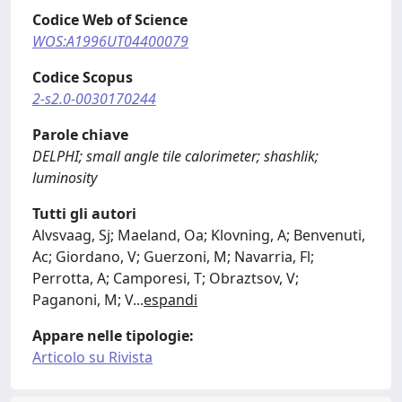
Codice Web of Science
WOS:A1996UT04400079
Codice Scopus
2-s2.0-0030170244
Parole chiave
DELPHI; small angle tile calorimeter; shashlik;
luminosity
Tutti gli autori
Alvsvaag, Sj; Maeland, Oa; Klovning, A; Benvenuti,
Ac; Giordano, V; Guerzoni, M; Navarria, Fl;
Perrotta, A; Camporesi, T; Obraztsov, V;
Paganoni, M; V
...
espandi
Appare nelle tipologie:
Articolo su Rivista