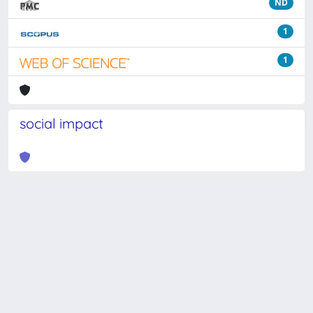
ND
1
1
social impact