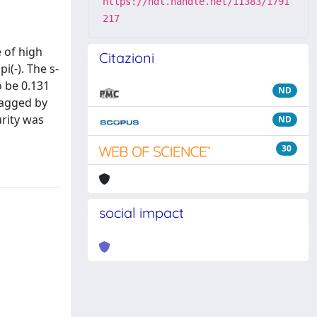
https://hdl.handle.net/11383/1791
217
 of high
Citazioni
(-). The s-
 be 0.131
ND
tagged by
rity was
ND
30
social impact