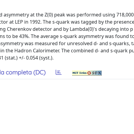
 asymmetry at the Z(0) peak was performed using 718,000
ctor at LEP in 1992. The s-quark was tagged by the presence
 Cherenkov detector and by Lambda(0)'s decaying into p pi
ons to be 43%. The average s-quark asymmetry was found to
ard asymmetry was measured for unresolved d- and s-quarks, 
 in the Hadron Calorimeter. The combined d- and s-quark pu
stat.) +/- 0.054 (syst.).
a completa (DC)