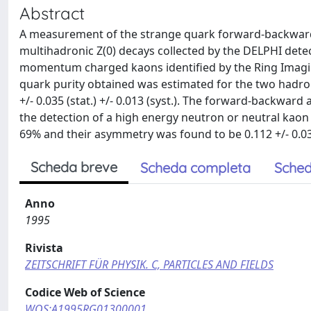
Abstract
A measurement of the strange quark forward-backward
multihadronic Z(0) decays collected by the DELPHI dete
momentum charged kaons identified by the Ring Imaging
quark purity obtained was estimated for the two hadr
+/- 0.035 (stat.) +/- 0.013 (syst.). The forward-backw
the detection of a high energy neutron or neutral kaon
69% and their asymmetry was found to be 0.112 +/- 0.031 (
Scheda breve
Scheda completa
Sched
Anno
1995
Rivista
ZEITSCHRIFT FÜR PHYSIK. C, PARTICLES AND FIELDS
Codice Web of Science
WOS:A1995RG01300001