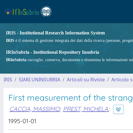
IRIS - Institutional Research Information System
IRIS
è il sistema di gestione integrata dei dati della ricerca (persone, proget
IRInSubria - Institutional Repository Insubria
IRInSubria
raccoglie, conserva, documenta e dissemina le informazioni sulla
IRIS
SIARI UNINSUBRIA
Articoli su Riviste
Articolo s
First measurement of the stran
CACCIA, MASSIMO
;
PREST, MICHELA
;
1995-01-01