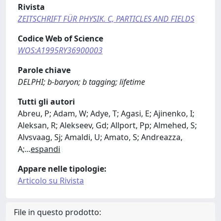
Rivista
ZEITSCHRIFT FÜR PHYSIK. C, PARTICLES AND FIELDS
Codice Web of Science
WOS:A1995RY36900003
Parole chiave
DELPHI; b-baryon; b tagging; lifetime
Tutti gli autori
Abreu, P; Adam, W; Adye, T; Agasi, E; Ajinenko, I;
Aleksan, R; Alekseev, Gd; Allport, Pp; Almehed, S;
Alvsvaag, Sj; Amaldi, U; Amato, S; Andreazza,
A;
...
espandi
Appare nelle tipologie:
Articolo su Rivista
File in questo prodotto: