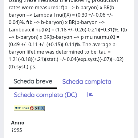
Using these methods the following production
rates were measured: f(b --> b-baryon) x BR(b-
baryon --> Lambda l nu(l)X) = (0.30 +/- 0.06 +/-
0.04)%, f(b --> b-baryon) x BR(b-baryon -->
Lambda(c)l nu(l)X) = (1.18 +/- 0.26(-0.21)(+0.31)%, f(b
--> b-baryon) x BR(b-baryon --> p mu nu(mu)X) =
(0.49 +/- 0.11 +/- (+0.15)(-0.11)%. The average b-
baryon lifetime was determined to be: tau =
1.21(-0.18)(+.21)(stat.) +/- 0.04(exp.syst.)(-.07)(+.02)
(th.syst,) ps.
Scheda breve
Scheda completa
Scheda completa (DC)
Anno
1995