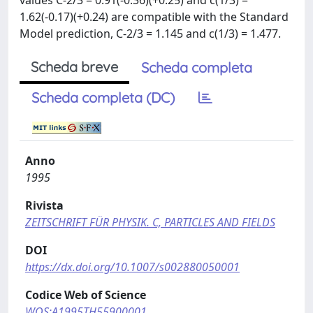
values C-2/3 = 0.91(-0.36)(+0.25) and c(1/3) =
1.62(-0.17)(+0.24) are compatible with the Standard
Model prediction, C-2/3 = 1.145 and c(1/3) = 1.477.
Scheda breve
Scheda completa
Scheda completa (DC)
Anno
1995
Rivista
ZEITSCHRIFT FÜR PHYSIK. C, PARTICLES AND FIELDS
DOI
https://dx.doi.org/10.1007/s002880050001
Codice Web of Science
WOS:A1995TH55900001