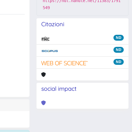
https://hdl.handle.net/11383/1791
549
Citazioni
ND
ND
ND
social impact