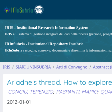
IRIS - Institutional Research Information System
IRIS
è il sistema di gestione integrata dei dati della ricerca (persone, proget
IRInSubria - Institutional Repository Insubria
IRInSubria
raccoglie, conserva, documenta e dissemina le informazioni sulla
IRIS
SIARI UNINSUBRIA
Atti di Convegno
Abstract (i
Ariadne’s thread. How to explore
CONGIU, TERENZIO
;
RASPANTI, MARIO
;
QUAC
2012-01-01