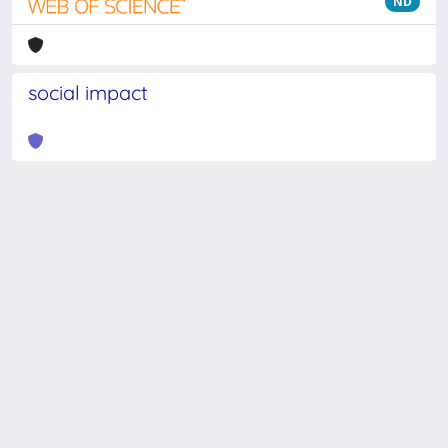
ND
social impact