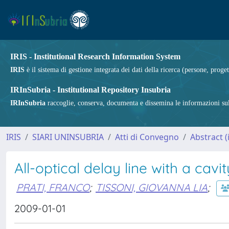
IRIS - Institutional Research Information System
IRIS
è il sistema di gestione integrata dei dati della ricerca (persone, proget
IRInSubria - Institutional Repository Insubria
IRInSubria
raccoglie, conserva, documenta e dissemina le informazioni sulla
IRIS
SIARI UNINSUBRIA
Atti di Convegno
Abstract 
All-optical delay line with a cavit
PRATI, FRANCO
;
TISSONI, GIOVANNA LIA
;
2009-01-01