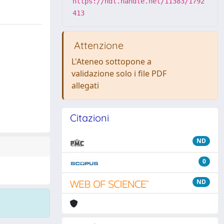
https://hdl.handle.net/11383/1792
413
Attenzione
L'Ateneo sottopone a
validazione solo i file PDF
allegati
Citazioni
ND
0
ND