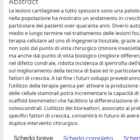
Abstract
Le lesioni cartilaginee a tutto spessore sono una patolo
nella popolazione ha mostrato un andamento in crescita 
particolare dei pazienti over quaranta anni. Diversi auto
medio e lungo termine nel trattamento delle lesioni foca
terapia cellulare ad uno di ingegneria tissutale, grazie 
non solo dal punto di vista chirurgico (minore invasività
ma anche dal punto di vista biologico (migliore differen
nel difetto condrale, ridotta incidenza di ipertrofia dell’
sul miglioramento della tecnica di base ed in particolare
fattori di crescita. A tal fine i futuri sviluppi prevedr
l’utilizzo della terapia genica per attivare la produzione 
delle cellule staminali potrà incrementare la capacità di
scaffold biomimetici che facilitino la differenziazione di
osteocondrali. L’utilizzo dei bioreattori, associato al prel
specifici fattori di crescita, consentirà in futuro di av
duplice intervento chirurgico.
Scheda breve
Scheda completa
Sched