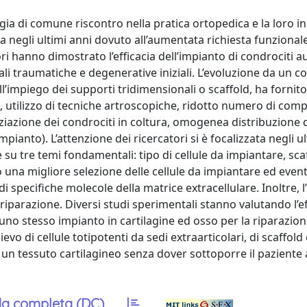
gia di comune riscontro nella pratica ortopedica e la loro i
negli ultimi anni dovuto all’aumentata richiesta funzionale
ri hanno dimostrato l’efficacia dell’impianto di condrociti a
li traumatiche e degenerative iniziali. L’evoluzione da un c
all’impiego dei supporti tridimensionali o scaffold, ha fornit
, utilizzo di tecniche artroscopiche, ridotto numero di comp
ziazione dei condrociti in coltura, omogenea distribuzione d
impianto). L’attenzione dei ricercatori si è focalizzata negli u
 su tre temi fondamentali: tipo di cellule da impiantare, sca
anno una migliore selezione delle cellule da impiantare ed ev
di specifiche molecole della matrice extracellulare. Inoltre, l’
 riparazione. Diversi studi sperimentali stanno valutando l’ef
 uno stesso impianto in cartilagine ed osso per la riparazione
ievo di cellule totipotenti da sedi extraarticolari, di scaffold 
ere un tessuto cartilagineo senza dover sottoporre il paziente
a completa (DC)