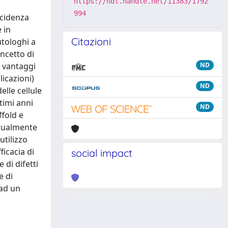
https://hdl.handle.net/11383/1792
994
ncidenza
 in
Citazioni
utologhi a
oncetto di
o vantaggi
ND
licazioni)
ND
elle cellule
ltimi anni
ND
ffold e
entualmente
utilizzo
ficacia di
social impact
 di difetti
e di
 ad un