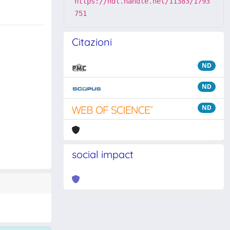
https://hdl.handle.net/11383/1793
751
Citazioni
ND
ND
ND
social impact