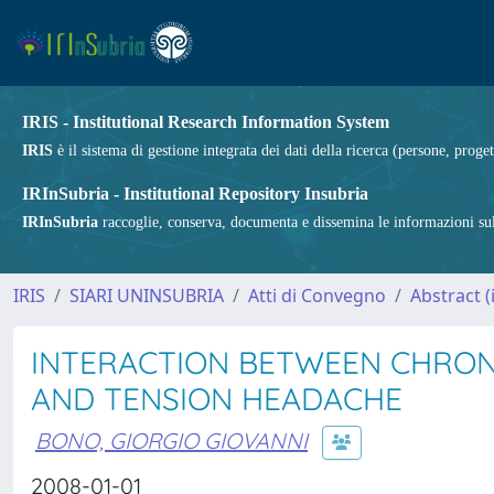
IRIS - Institutional Research Information System
IRIS
è il sistema di gestione integrata dei dati della ricerca (persone, proget
IRInSubria - Institutional Repository Insubria
IRInSubria
raccoglie, conserva, documenta e dissemina le informazioni sulla
IRIS
SIARI UNINSUBRIA
Atti di Convegno
Abstract 
INTERACTION BETWEEN CHRONI
AND TENSION HEADACHE
BONO, GIORGIO GIOVANNI
2008-01-01