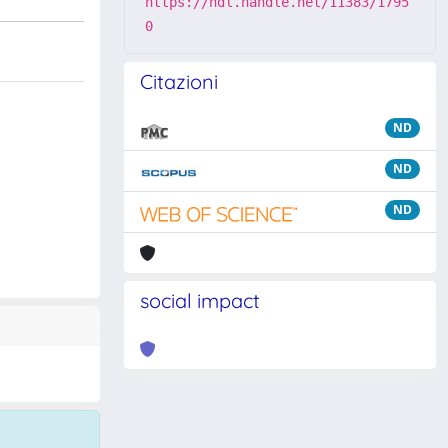
https://hdl.handle.net/11383/1795
0
Citazioni
ND
ND
ND
social impact