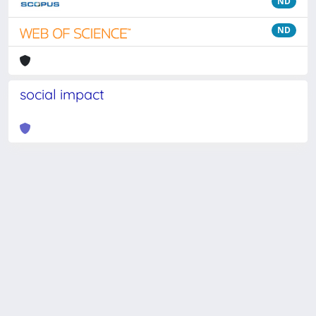
ND
ND
social impact