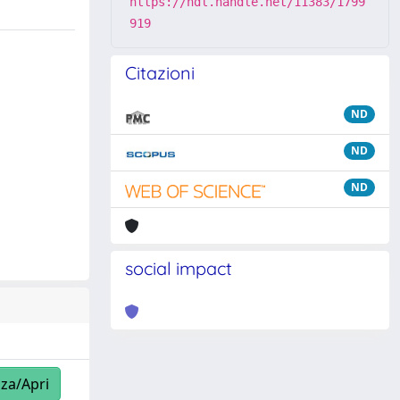
https://hdl.handle.net/11383/1799
919
Citazioni
ND
ND
ND
social impact
zza/Apri